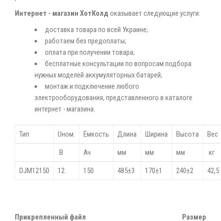
Интернет - магазин ХотКолд
оказывает следующие услуги:
доставка товара по всей Украине;
работаем без предоплаты;
оплата при получении товара;
бесплатные консультации по вопросам подбора
нужных моделей аккумуляторных батарей;
монтаж и подключение любого
электрооборудования, представленного в каталоге
интернет - магазина.
Тип
Uном.
Ёмкость
Длина
Ширина
Высота
Вес
В
Ач
мм
мм
мм
кг
DJM12150
12
150
485±3
170±1
240±2
42,5
Прикрепленный файл
Размер