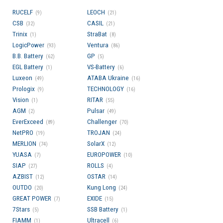
RUCELF
LEOCH
(9)
(21)
Производитель
CSB
CASIL
(32)
(21)
Trinix
StraBat
(1)
(8)
LogicPower
Ventura
(93)
(86)
B.B. Battery
GP
(62)
(5)
EGL Battery
VS-Battery
(1)
(6)
Luxeon
ATABA Ukraine
(49)
(16)
Prologix
TECHNOLOGY
(9)
(16)
Vision
RITAR
(1)
(55)
AGM
Pulsar
(2)
(49)
EverExceed
Challenger
(89)
(70)
NetPRO
TROJAN
(19)
(24)
MERLION
SolarX
(74)
(12)
YUASA
EUROPOWER
(7)
(10)
SIAP
ROLLS
(27)
(4)
AZBIST
OSTAR
(12)
(14)
OUTDO
Kung Long
(20)
(24)
GREAT POWER
EXIDE
(7)
(15)
7Stars
SSB Battery
(5)
(1)
FIAMM
Ultracell
(1)
(6)