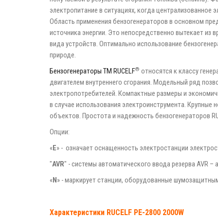
электропитание в ситуациях, когда централизованное 
Область применения бензогенераторов в основном пред
источника энергии. Это непосредственно вытекает из 
вида устройств. Оптимально использование бензогенер
природе.
®
Бензогенераторы ТМ RUCELF
относятся к классу генер
двигателем внутреннего сгорания. Модельный ряд поз
электропотребителей. Компактные размеры и экономич
в случае использования электроинструмента. Крупные 
объектов. Простота и надежность бензогенераторов R
Опции:
«
Е
» - означает оснащенность электростанции электро
"
AVR
" - системы автоматического ввода резерва AVR – 
«
N
» - маркирует станции, оборудованные шумозащитны
Характеристики RUCELF PE-2800 2000W