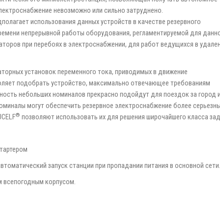
электроснабжение невозможно или сильно затруднено.
полагает использования данных устройств в качестве резервного
времени непрерывной работы оборудования, регламентируемой для данн
аторов при перебоях в электроснабжении, для работ ведущихся в удале
аторных установок переменного тока, приводимых в движение
воляет подобрать устройство, максимально отвечающее требованиям
ность небольших номиналов прекрасно подойдут для поездок за город 
номиналы могут обеспечить резервное электроснабжение более серьезн
®
UCELF
позволяют использовать их для решения широчайшего класса зад
стартером
автоматический запуск станции при пропадании питания в основной сети
м всепогодным корпусом.