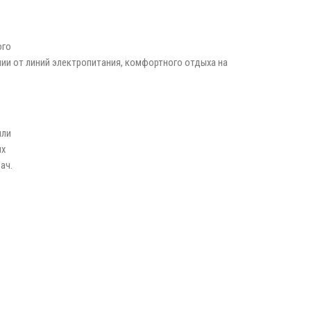
ого
нии от линий электропитания, комфортного отдыха на
или
ых
ач.
.