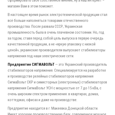
сформировать своё собственное мнение, ну а наш интернет –
магазин Вам в этом поможет.
В настоящее время рынок электротехнической продукции стал
всё больше наполняться товарами отечественного
производства. После развала СССР, Украинская
промышленность была в очень плачевном состоянии. Но, год
за годом, ставя перед собой цель выпуска в первую очередь
качественной продукции, а не «яркую упаковку с низкой
ценой», украинские производители выпускают стабилизаторы
напряжения под наши электрические сети.
Предприятие СИГМАВОЛЬТ
— это Украинский производитель
стабилизаторов напряжения. Специализируется на разработке
и производстве релейных стабилизаторов напряжения
СигмаВольт СКР и симисторных (электронных) стабилизаторов
напряжения СигмаВольт УСН с мощностью от 7 до 15 кВа, с
очень широким спектром применения: в квартирах, домах,
коттеджах, офисах и даже на производстве.
Предприятие находится в г. Макеевка Донецкой области.
Имеет хорошую производственную базу, современное мощное