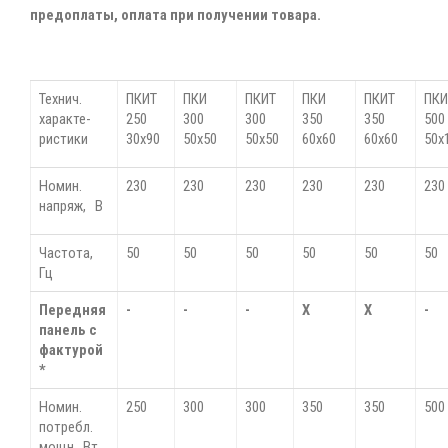
предоплаты, оплата при получении товара.
Технич.
ПКИТ
ПКИ
ПКИТ
ПКИ
ПКИТ
ПК
характе-
250
300
300
350
350
50
ристики
30х90
50х50
50х50
60х60
60х60
50х
Номин.
230
230
230
230
230
230
напряж, В
Частота,
50
50
50
50
50
50
Гц
Передняя
-
-
-
Х
Х
-
панель с
фактурой
*
Номин.
250
300
300
350
350
500
потребл.
мощн., Вт