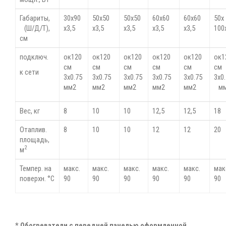
Габариты,
30х90
50х50
50х50
60х60
60х60
50х
(Ш/Д/Т),
х3,5
х3,5
х3,5
х3,5
х3,5
100
см
подключ.
ок120
ок120
ок120
ок120
ок120
ок
см
см
см
см
см
см
к сети
3х0.75
3х0.75
3х0.75
3х0.75
3х0.75
3х0
мм2
мм2
мм2
мм2
мм2
мм
Вес, кг
8
10
10
12,5
12,5
18
Отаплив.
8
10
10
12
12
20
площадь,
2
м
Темпер. на
макс.
макс.
макс.
макс.
макс.
ма
поверхн. °С
90
90
90
90
90
90
* Обогреватели с передней панелью оформленной