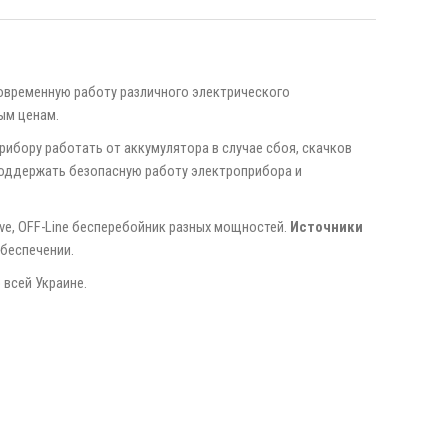
овременную работу различного электрического
ым ценам.
ибору работать от аккумулятора в случае сбоя, скачков
оддержать безопасную работу электроприбора и
ive, OFF-Line бесперебойник разных мощностей.
Источники
беспечении.
 всей Украине.