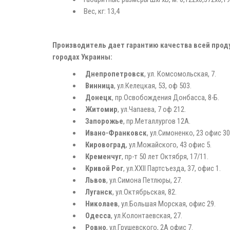
Вес, кг: 13,4
Производитель дает гарантию качества всей прод
городах Украины:
Днепропетровск
, ул. Комсомольская, 7.
Винница
, ул.Келецкая, 53, оф 503.
Донецк
, пр.Освобождения Донбасса, 8-Б.
Житомир
, ул.Чапаева, 7 оф 212.
Запорожье
, пр.Металлургов 12А.
Ивано-Франковск
, ул.Симоненко, 23 офис 30
Кировоград
, ул.Можайского, 43 офис 5.
Кременчуг
, пр-т 50 лет Октября, 17/11.
Кривой Рог
, ул.ХХII Партсъезда, 37, офис 1.
Львов
, ул.Симона Петлюры, 27.
Луганск
, ул.Октябрьская, 82.
Николаев
, ул.Большая Морская, офис 29.
Одесса
, ул.Колонтаевская, 27.
Ровно
, ул.Грушевского, 2А офис 7.