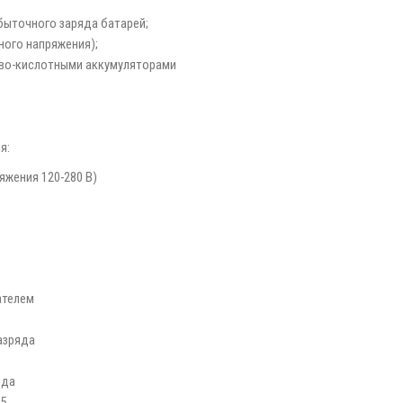
збыточного заряда батарей;
ного напряжения);
ово-кислотными аккумуляторами
я:
яжения 120-280 В)
ателем
азряда
ида
95