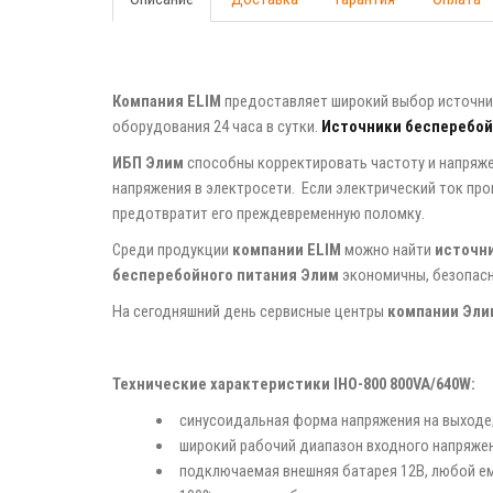
Компания ELIM
предоставляет широкий выбор источник
оборудования 24 часа в сутки.
Источники бесперебой
ИБП Элим
способны корректировать частоту и напряжен
напряжения в электросети. Если электрический ток пр
предотвратит его преждевременную поломку.
Среди продукции
компании ELIM
можно найти
источн
бесперебойного питания Элим
экономичны, безопасн
На сегодняшний день сервисные центры
компании Эли
Технические характеристики ІНО-800 800VA/640W:
синусоидальная форма напряжения на выходе
широкий рабочий диапазон входного напряжени
подключаемая внешняя батарея 12В, любой ем