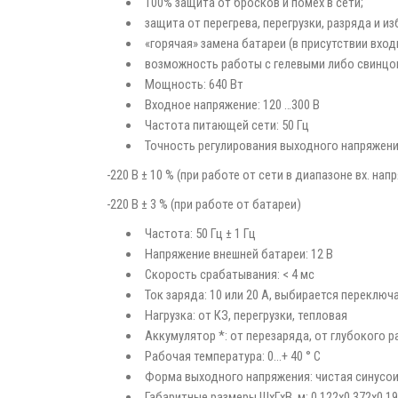
100% защита от бросков и помех в сети;
защита от перегрева, перегрузки, разряда и и
«горячая» замена батареи (в присутствии вход
возможность работы с гелевыми либо свинц
Мощность: 640 Вт
Входное напряжение: 120 …300 В
Частота питающей сети: 50 Гц
Точность регулирования выходного напряжени
-220 В ± 10 % (при работе от сети в диапазоне вх. напр
-220 В ± 3 % (при работе от батареи)
Частота: 50 Гц ± 1 Гц
Напряжение внешней батареи: 12 В
Скорость срабатывания: < 4 мс
Ток заряда: 10 или 20 А, выбирается переключ
Нагрузка: от КЗ, перегрузки, тепловая
Аккумулятор *: от перезаряда, от глубокого р
Рабочая температура: 0...+ 40 ° С
Форма выходного напряжения: чистая синусо
Габаритные размеры ШхГхВ, м: 0,122х0,372х0,1