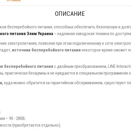
ОПИСАНИЕ
ов бесперебойного питания, способных обеспечить безопасную и долг
ного питания Элим Украина
– надежная заводская техника по доступн
ие электропитания, позволяя при этом подключенному к сети электропр
опадет,
источник бесперебойного питания
некоторое время сможет п
ик бесперебойного питания
с двойным преобразованием, LINE-Interact
ы, практически бесшумны и не нуждаются в специальном программном о
м,
куда можно обратится за гарантийном обслуживанием, существуют по
;
я – 90 - 280В;
кости (приобретается отдельно);