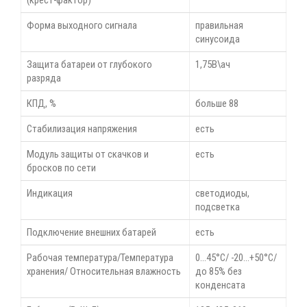
(крест-фактор)
Форма выходного сигнала
правильная
синусоида
Защита батареи от глубокого
1,75В\ач
разряда
КПД, %
больше 88
Стабилизация напряжения
есть
Модуль защиты от скачков и
есть
бросков по сети
Индикация
светодиоды,
подсветка
Подключение внешних батарей
есть
Рабочая температура/Температура
0...45°С/ -20...+50°С/
хранения/ Относительная влажность
до 85% без
конденсата