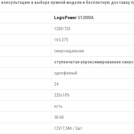
консультацию в выборе нужной модели и бесплатную доставку пр
LogicPower
U1200VA
1200/720
165-275
синусоидальная
ступенчатая апроксимированная сину
однофазный
24
220±10%
есть
50-60
12V/7,5Ah / 2шт