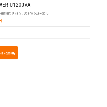
WER U1200VA
ейтинг:
0
из
5
. Всего оценок:
0
н.
 в корзину