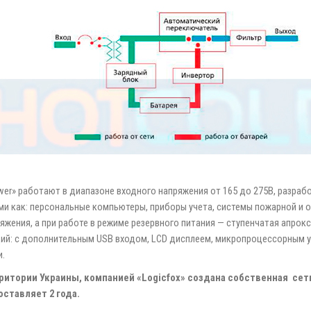
wer» работают в диапазоне входного напряжения от 165 до 275В, разраб
 как: персональные компьютеры, приборы учета, системы пожарной и охр
жения, а при работе в режиме резервного питания — ступенчатая апрок
ий: с дополнительным USB входом, LCD дисплеем, микропроцессорным у
и.
итории Украины, компанией «Logicfox» создана собственная сет
ставляет 2 года.