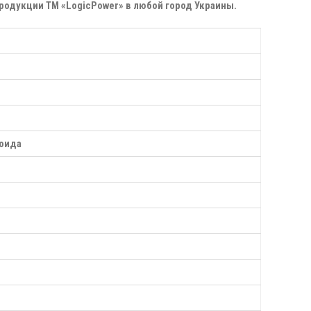
одукции ТМ «LogicРower» в любой город Украины.
соида