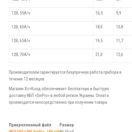
12В, 55А/ч
16,5
9,9
12В, 60А/ч
18,0
10,8
12В, 65А/ч
19,5
11,7
12В, 70А/ч
21,0
12,6
Производителем гарантируется безупречная работа прибора в
течение 12 месяцев.
Магазин ХотКолд обеспечивает бесплатную и быструю
доставку ИБП «SinPro» в любой регион Украины. Оплата
производится непосредственно при получении товара.
Прикрепленный файл
Размер
ИБП OFF-LINE SinPro_180.pdf
90.55 кб