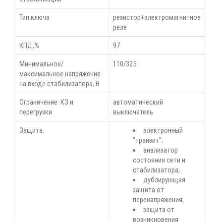
Тип ключа
резистор+электромагнитное
реле
КПД,%
97
Минимальное/
110/325
максимальное напряжение
на входе стабилизатора, В
Ограничение КЗ и
автоматический
перегрузки
выключатель
Защита:
электронный
"транзит";
анализатор
состояния сети и
стабилизатора;
дублирующая
защита от
перенапряжения;
защита от
возникновения