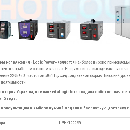
ры напряжения «LogicPower»
являются наиболее широко применяемым
нести к приборам «эконом-класса». Напряжение на выходе изменяется с
яжение 220В±8%, частотой 50±1 Гц, синусоидальной формы. Высокий уро
 деятельности.
итории Украины, компанией «Logicfox» создана собственная сет
 2 года.
консультацию в выборе нужной модели и бесплатную доставку пр
ора
LPH-1000RV