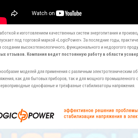
аботкой и изготовлением качественных систем энергопитания и произво
ускает под торговой маркой «LogicРower». За последние годы, практич
 в создании высокотехнологичного, функционального и недорогого проду
ых отзывов. Компания ведет постоянную работу в области усов
нообразие моделей для применения с различным электротехническим о
яжения, как для бытовых приборов, так и для мощного промышленного 
 сервоприводные однофазные и трёхфазные стабилизаторы напряжения.