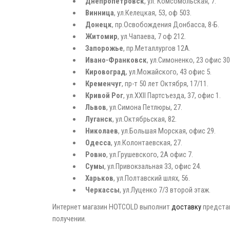
Днепропетровск
, ул. Комсомольская, 7.
Винница
, ул.Келецкая, 53, оф 503.
Донецк
, пр.Освобождения Донбасса, 8-Б.
Житомир
, ул.Чапаева, 7 оф 212.
Запорожье
, пр.Металлургов 12А.
Ивано-Франковск
, ул.Симоненко, 23 офис 30
Кировоград
, ул.Можайского, 43 офис 5.
Кременчуг
, пр-т 50 лет Октября, 17/11.
Кривой Рог
, ул.ХХII Партсъезда, 37, офис 1.
Львов
, ул.Симона Петлюры, 27.
Луганск
, ул.Октябрьская, 82.
Николаев
, ул.Большая Морская, офис 29.
Одесса
, ул.Колонтаевская, 27.
Ровно
, ул.Грушевского, 2А офис 7.
Сумы
, ул.Привокзальная 33, офис 24.
Харьков
, ул.Полтавский шлях, 56.
Черкассы
, ул.Луценко 7/3 второй этаж.
Интернет магазин HOTCOLD выполнит
доставку
представ
получении.