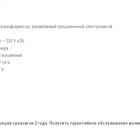
трансформатор, управляемый прецизионной электроникой
 — 220 V ±3%
оида
х искажений
 ±4 V
 V
укции сроком на 2 года. Получить гарантийное обслуживание мо