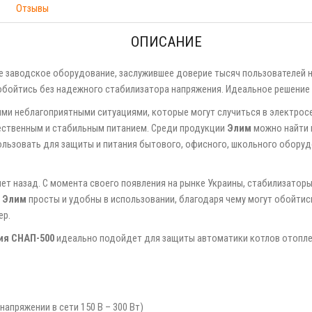
Отзывы
ОПИСАНИЕ
е заводское оборудование, заслужившее доверие тысяч пользователей на
обойтись без надежного стабилизатора напряжения. Идеальное решение 
ыми неблагоприятными ситуациями, которые могут случиться в электро
чественным и стабильным питанием. Среди продукции
Элим
можно найти 
льзовать для защиты и питания бытового, офисного, школьного оборуд
лет назад. С момента своего появления на рынке Украины, стабилизато
ы
Элим
просты и удобны в использовании, благодаря чему могут обойтис
ер.
ия СНАП-500
идеально подойдет для защиты автоматики котлов отопле
апряжении в сети 150 В – 300 Вт)