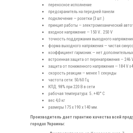
переносное исполнение
предохранитель на передней панели
подключение — розетки (3 шт.)
принцип работы — электромеханический авто
входное напряжение — 150 V... 250 V
точность поддержания выходного напряжения
форма выходного напряжения — чистая синус
коэффициент гармоник — нет дополнительны
встроенная защита от перенапряжения — 246 V
защита от пониженного напряжения — 184 V ±4
скорость реакции — менее 1 секунды
частота сети: 50/60 Гц
КПД: 98% при 220 В в сети
рабочая температура: 5…+40° С
вес 4,0 кг
размеры 175 х 190 х 140 мм.
Производитель дает гарантию качества всей прод
городах Украины: