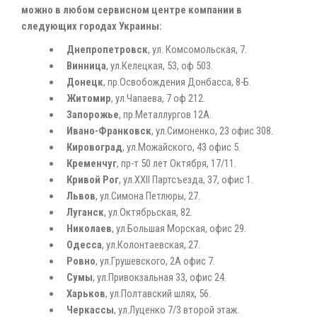
можно в любом сервисном центре компании в
следующих городах Украины:
Днепропетровск
, ул. Комсомольская, 7.
Винница
, ул.Келецкая, 53, оф 503.
Донецк
, пр.Освобождения Донбасса, 8-Б.
Житомир
, ул.Чапаева, 7 оф 212.
Запорожье
, пр.Металлургов 12А.
Ивано-Франковск
, ул.Симоненко, 23 офис 308.
Кировоград
, ул.Можайского, 43 офис 5.
Кременчуг
, пр-т 50 лет Октября, 17/11.
Кривой Рог
, ул.ХХII Партсъезда, 37, офис 1.
Львов
, ул.Симона Петлюры, 27.
Луганск
, ул.Октябрьская, 82.
Николаев
, ул.Большая Морская, офис 29.
Одесса
, ул.Колонтаевская, 27.
Ровно
, ул.Грушевского, 2А офис 7.
Сумы
, ул.Привокзальная 33, офис 24.
Харьков
, ул.Полтавский шлях, 56.
Черкассы
, ул.Луценко 7/3 второй этаж.