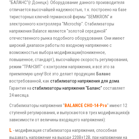
"БАЛАНС"(г.Донецк). Оборудование данного производителя
отличается высочайшей надежностью, т.к. построено на базе
тиристорных ключей германской фирмы "SEMIKRON" и
электронного контроллера "Microchip". Стабилизаторы
напряжения Balance являются "золотой серединой"
отечественного рынка подобного оборудования. Они имеют
широкий диапазон работы по входному напряжению с
возможностью выбора модификации(пониженное,
повышенное, стандарт), высочайшую скорость регулирования,
режим "ТРАНЗИТ" с контролем напряжения, и всё это за
приемлемую цену! Всё это делает продукцию
Баланс
востребованной, как
стабилизатор напряжения для дома
.
Гарантия на
стабилизаторы напряжения "Баланс"
составляет
24 месяца.
Стабилизаторы напряжения "
BALANCE CHO-14-Pro
" имеют 12
ступеней регулирования, и выпускаются в трех модификациях(в
зависимости от величины входящего напряжения):
L
- модификация стабилизатора напряжения, способная
выдавать напряжение на выходе 220В±12В, при напряжении на