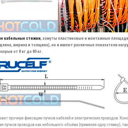
е кабельные стяжки
, хомуты пластиковые и монтажные площадк
лина, ширина и толщина), но и имеют различные показатели нагр
зрыв от 8 кг до 80 кг.
ют прочную фиксацию пучков кабелей и электрических проводов. Конст
ие пучков проводов как небольшого объёма (применяя одну стяжку), та