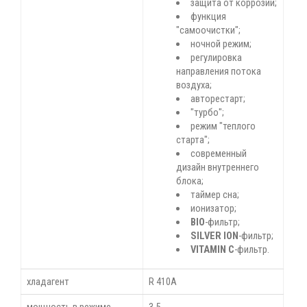
защита от коррозии;
функция
"самоочистки";
ночной режим;
регулировка
направления потока
воздуха;
авторестарт;
"турбо";
режим "теплого
старта";
современный
дизайн внутреннего
блока;
таймер сна;
ионизатор;
BIO
-фильтр;
SILVER ION
-фильтр;
VITAMIN C
-фильтр.
хладагент
R 410А
мощность в режиме
3,5