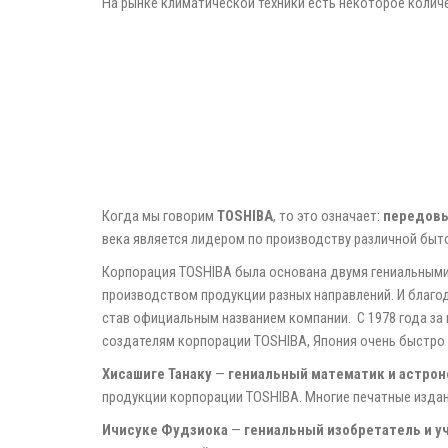
На рынке климатической техники есть некоторое количе
Когда мы говорим
TOSHIBA
, то это означает:
передовы
века является лидером по производству различной быт
Корпорация TOSHIBA была основана двумя гениальными 
производством продукции разных направлений. И благо
став официальным названием компании. С 1978 года за
создателям корпорации TOSHIBA, Япония очень быстро 
Хисашиге Танаку
—
гениальный математик и астро
продукции корпорации TOSHIBA. Многие печатные издан
Ичисуке Фудзиока
—
гениальный изобретатель и у