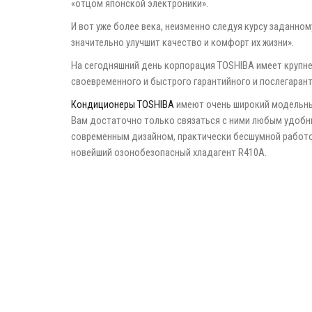
«отцом японской электроники».
И вот уже более века, неизменно следуя курсу заданно
значительно улучшит качество и комфорт их жизни».
На сегодняшний день корпорация TOSHIBA имеет крупне
своевременного и быстрого гарантийного и послегаран
Кондиционеры TOSHIBA
имеют очень широкий модельный
Вам достаточно только связаться с ними любым удобн
современным дизайном, практически бесшумной работой
новейший озонобезопасный хладагент R410А.