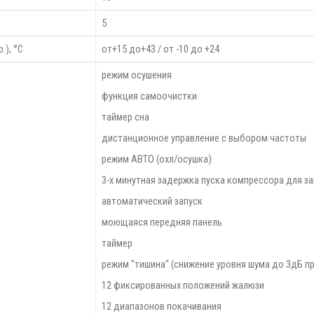
5
.), °С
от+15 до+43 / от -10 до +24
режим осушения
функция самоочистки
таймер сна
дистанционное управление с выбором частоты
режим АВТО (охл/осушка)
3-х минутная задержка пуска компрессора для 
автоматический запуск
моющаяся передняя панель
таймер
режим "тишина" (снижение уровня шума до 3дБ 
12 фиксированных положений жалюзи
12 диапазонов покачивания