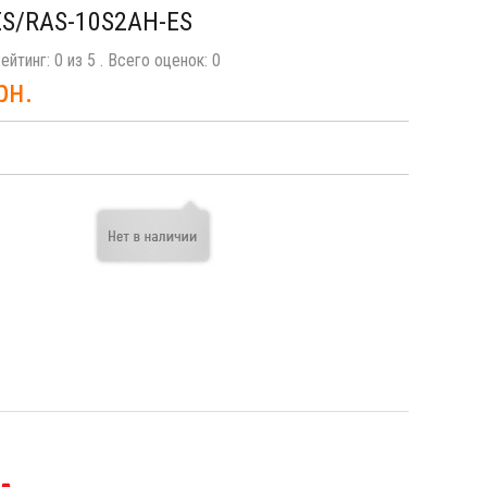
ES/RAS-10S2AH-ES
ейтинг:
0
из
5
. Всего оценок:
0
рн.