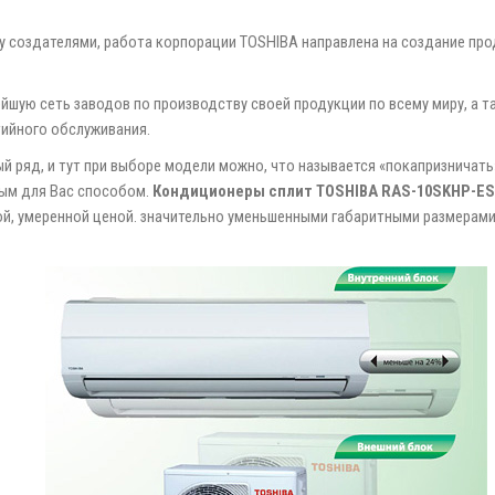
му создателями, работа корпорации TOSHIBA направлена на создание про
йшую сеть заводов по производству своей продукции по всему миру, а 
тийного обслуживания.
 ряд, и тут при выборе модели можно, что называется «покапризничат
ым для Вас способом.
Кондиционеры сплит TOSHIBA RAS-10SKHP-ES
, умеренной ценой. значительно уменьшенными габаритными размерами и