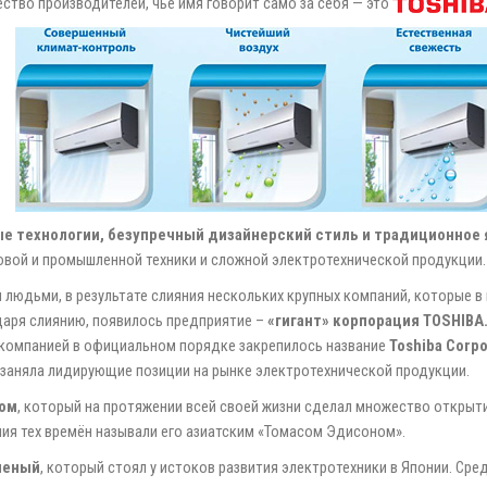
ство производителей, чьё имя говорит само за себя — это
е технологии, безупречный дизайнерский стиль и традиционное 
овой и промышленной техники и сложной электротехнической продукции.
людьми, в результате слияния нескольких крупных компаний, которые в
даря слиянию, появилось предприятие –
«гигант» корпорация TOSHIBA
 компанией в официальном порядке закрепилось название
Toshiba Corpo
заняла лидирующие позиции на рынке электротехнической продукции.
ном
, который на протяжении всей своей жизни сделал множество открыт
ия тех времён называли его азиатским «Томасом Эдисоном».
ченый
, который стоял у истоков развития электротехники в Японии. Ср