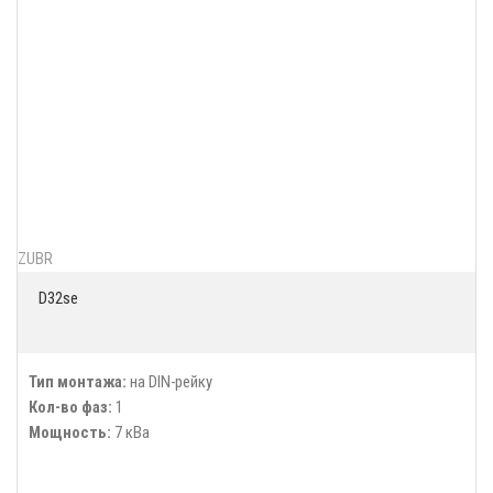
ZUBR
D32se
Тип монтажа:
на DIN-рейку
Кол-во фаз:
1
Мощность:
7 кВа